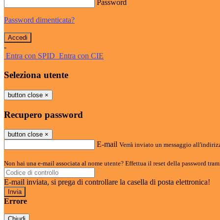
Password
Password dimenticata?
-
Entra con SPID
Entra con CIE
Seleziona utente
button close
×
Recupero password
button close
×
E-mail
Verrà inviato un messaggio all'indirizz
Non hai una e-mail associata al nome utente? Effettua il reset della password tram
E-mail inviata, si prega di controllare la casella di posta elettronica!
Errore
Chiudi