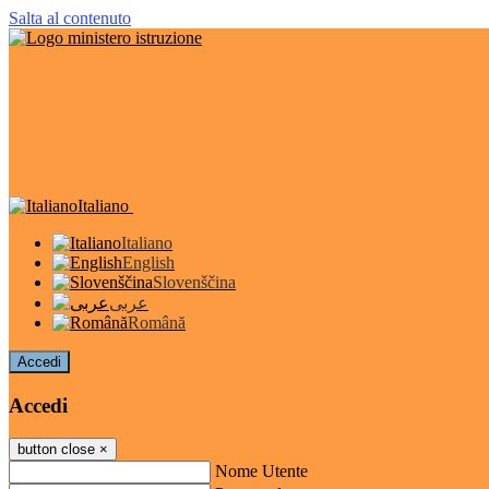
Salta al contenuto
Italiano
Italiano
English
Slovenščina
عربى
Română
Accedi
Accedi
button close
×
Nome Utente