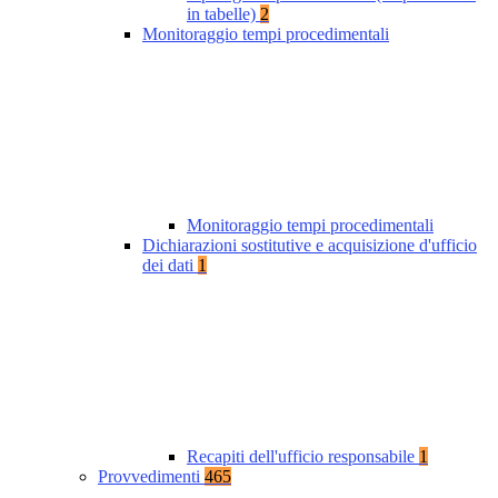
in tabelle)
2
Monitoraggio tempi procedimentali
Monitoraggio tempi procedimentali
Dichiarazioni sostitutive e acquisizione d'ufficio
dei dati
1
Recapiti dell'ufficio responsabile
1
Provvedimenti
465