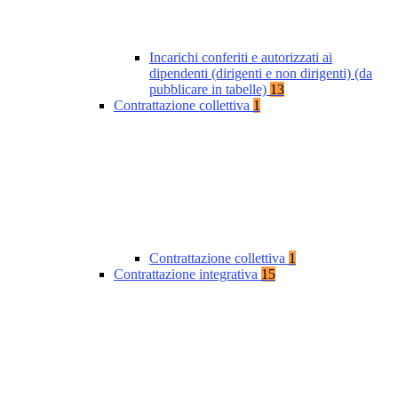
Incarichi conferiti e autorizzati ai
dipendenti (dirigenti e non dirigenti) (da
pubblicare in tabelle)
13
Contrattazione collettiva
1
Contrattazione collettiva
1
Contrattazione integrativa
15