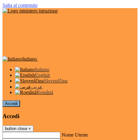
Salta al contenuto
Italiano
Italiano
English
Slovenščina
عربى
Română
Accedi
Accedi
button close
×
Nome Utente