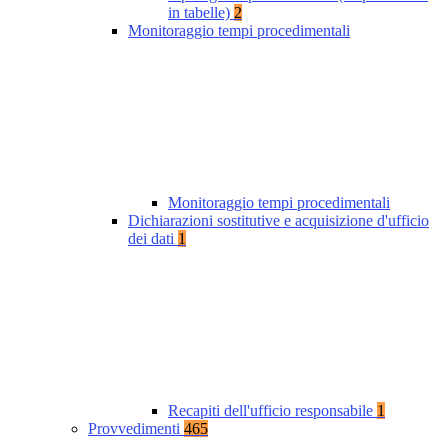
in tabelle)
2
Monitoraggio tempi procedimentali
Monitoraggio tempi procedimentali
Dichiarazioni sostitutive e acquisizione d'ufficio
dei dati
1
Recapiti dell'ufficio responsabile
1
Provvedimenti
465