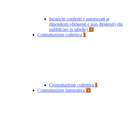
Incarichi conferiti e autorizzati ai
dipendenti (dirigenti e non dirigenti) (da
pubblicare in tabelle)
13
Contrattazione collettiva
1
Contrattazione collettiva
1
Contrattazione integrativa
15