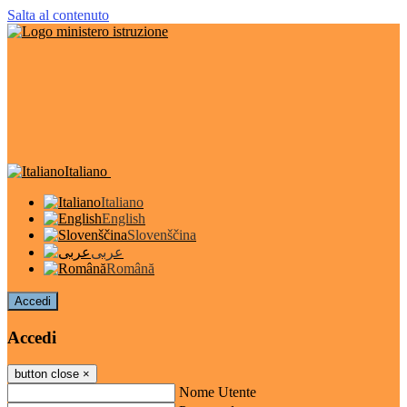
Salta al contenuto
Italiano
Italiano
English
Slovenščina
عربى
Română
Accedi
Accedi
button close
×
Nome Utente