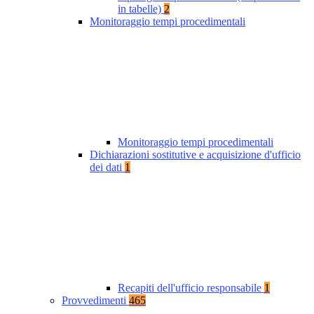
in tabelle)
2
Monitoraggio tempi procedimentali
Monitoraggio tempi procedimentali
Dichiarazioni sostitutive e acquisizione d'ufficio
dei dati
1
Recapiti dell'ufficio responsabile
1
Provvedimenti
465