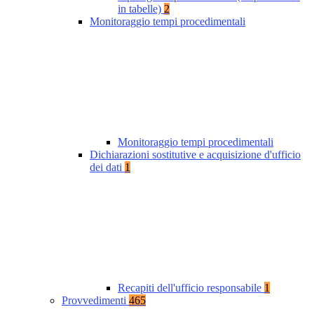
in tabelle)
2
Monitoraggio tempi procedimentali
Monitoraggio tempi procedimentali
Dichiarazioni sostitutive e acquisizione d'ufficio
dei dati
1
Recapiti dell'ufficio responsabile
1
Provvedimenti
465