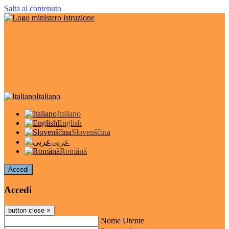
Salta al contenuto
Italiano
Italiano
English
Slovenščina
عربى
Română
Accedi
Accedi
button close
×
Nome Utente