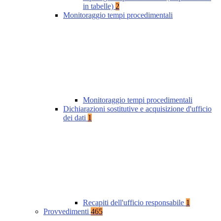
in tabelle)
2
Monitoraggio tempi procedimentali
Monitoraggio tempi procedimentali
Dichiarazioni sostitutive e acquisizione d'ufficio
dei dati
1
Recapiti dell'ufficio responsabile
1
Provvedimenti
465