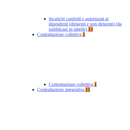
Incarichi conferiti e autorizzati ai
dipendenti (dirigenti e non dirigenti) (da
pubblicare in tabelle)
13
Contrattazione collettiva
1
Contrattazione collettiva
1
Contrattazione integrativa
15