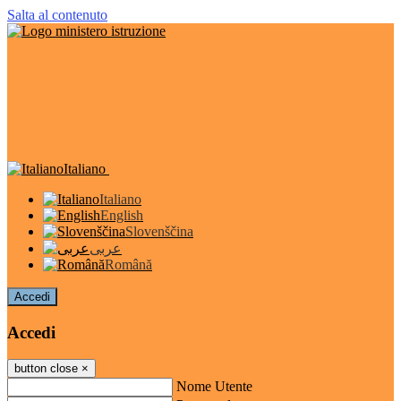
Salta al contenuto
Italiano
Italiano
English
Slovenščina
عربى
Română
Accedi
Accedi
button close
×
Nome Utente