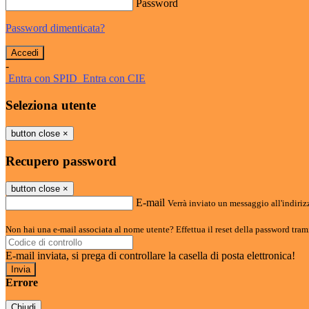
Password
Password dimenticata?
-
Entra con SPID
Entra con CIE
Seleziona utente
button close
×
Recupero password
button close
×
E-mail
Verrà inviato un messaggio all'indirizz
Non hai una e-mail associata al nome utente? Effettua il reset della password tram
E-mail inviata, si prega di controllare la casella di posta elettronica!
Errore
Chiudi