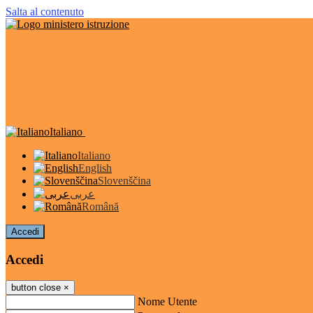
Salta al contenuto
Italiano
Italiano
English
Slovenščina
عربى
Română
Accedi
Accedi
button close
×
Nome Utente