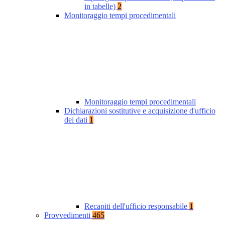
in tabelle)
2
Monitoraggio tempi procedimentali
Monitoraggio tempi procedimentali
Dichiarazioni sostitutive e acquisizione d'ufficio
dei dati
1
Recapiti dell'ufficio responsabile
1
Provvedimenti
465