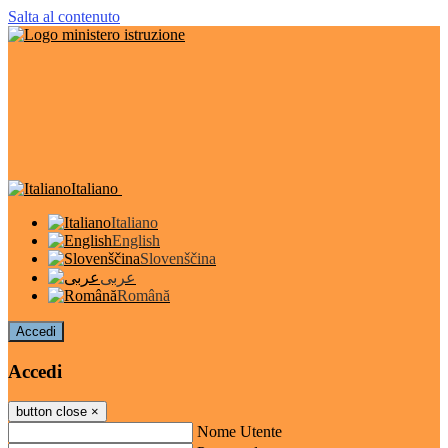
Salta al contenuto
Italiano
Italiano
English
Slovenščina
عربى
Română
Accedi
Accedi
button close
×
Nome Utente