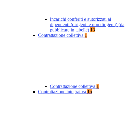
Incarichi conferiti e autorizzati ai
dipendenti (dirigenti e non dirigenti) (da
pubblicare in tabelle)
13
Contrattazione collettiva
1
Contrattazione collettiva
1
Contrattazione integrativa
15