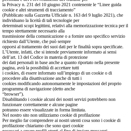
la Privacy n. 231 del 10 giugno 2021 contenente le “Linee guida
cookie e altri strumenti di tracciamento”
(Pubblicato sulla Gazzetta Ufficiale n. 163 del 9 luglio 2021), che
individuano la liceità di tali tecnologie per
determinati scopi legittimi, relativi alla memorizzazione tecnica per il
tempo strettamente necessario alla
trasmissione della comunicazione o a fornire uno specifico servizio
richiesto dall’Utente, che può sempre
opporsi al trattamento dei suoi dati per le finalità sopra specificate.
L’Utente, infatti, che si intende previamente informato ai sensi
dell’art. 13 del Codice in materia di protezione
dei dati personali in base anche a quanto riportato nella presente
pagina, avrà la possibilità di accettare tutti
i cookies, di essere informato sull’impiego di un cookie o di
procedere alla disattivazione anche di tutti i
cookies modificando autonomamente le impostazioni del proprio
programma di navigazione (detto anche
“browser”).
Disabilitando i cookie alcuni dei nostri servizi potrebbero non
funzionare correttamente e alcune pagine
potranno essere visualizzate in forma limitata.
Nel nostro sito non utilizziamo cookie di profilazione
Per meglio far comprendere ai nostri utenti cosa sono i cookie di
profilazione chiariamo che sono quei cookie
necessari a creare profili utenti al fine di inviare messaggi