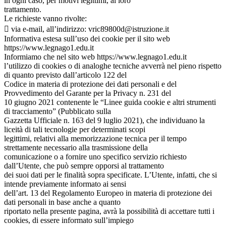
in ogni caso, per motivi legittimi, al loro
trattamento.
Le richieste vanno rivolte:
 via e-mail, all’indirizzo: vric89800d@istruzione.it
Informativa estesa sull’uso dei cookie per il sito web
https://www.legnago1.edu.it
Informiamo che nel sito web https://www.legnago1.edu.it
l’utilizzo di cookies o di analoghe tecniche avverrà nel pieno rispetto
di quanto previsto dall’articolo 122 del
Codice in materia di protezione dei dati personali e del
Provvedimento del Garante per la Privacy n. 231 del
10 giugno 2021 contenente le “Linee guida cookie e altri strumenti
di tracciamento” (Pubblicato sulla
Gazzetta Ufficiale n. 163 del 9 luglio 2021), che individuano la
liceità di tali tecnologie per determinati scopi
legittimi, relativi alla memorizzazione tecnica per il tempo
strettamente necessario alla trasmissione della
comunicazione o a fornire uno specifico servizio richiesto
dall’Utente, che può sempre opporsi al trattamento
dei suoi dati per le finalità sopra specificate. L’Utente, infatti, che si
intende previamente informato ai sensi
dell’art. 13 del Regolamento Europeo in materia di protezione dei
dati personali in base anche a quanto
riportato nella presente pagina, avrà la possibilità di accettare tutti i
cookies, di essere informato sull’impiego