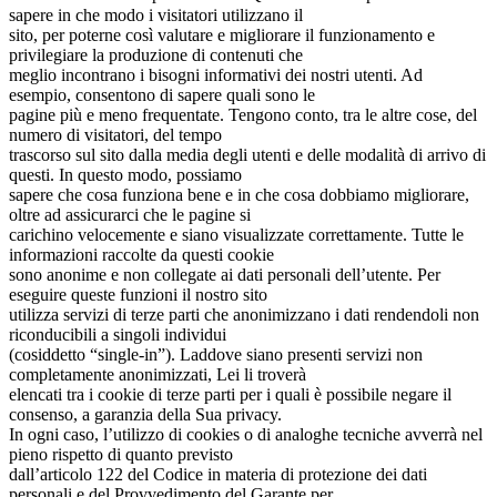
sapere in che modo i visitatori utilizzano il
sito, per poterne così valutare e migliorare il funzionamento e
privilegiare la produzione di contenuti che
meglio incontrano i bisogni informativi dei nostri utenti. Ad
esempio, consentono di sapere quali sono le
pagine più e meno frequentate. Tengono conto, tra le altre cose, del
numero di visitatori, del tempo
trascorso sul sito dalla media degli utenti e delle modalità di arrivo di
questi. In questo modo, possiamo
sapere che cosa funziona bene e in che cosa dobbiamo migliorare,
oltre ad assicurarci che le pagine si
carichino velocemente e siano visualizzate correttamente. Tutte le
informazioni raccolte da questi cookie
sono anonime e non collegate ai dati personali dell’utente. Per
eseguire queste funzioni il nostro sito
utilizza servizi di terze parti che anonimizzano i dati rendendoli non
riconducibili a singoli individui
(cosiddetto “single-in”). Laddove siano presenti servizi non
completamente anonimizzati, Lei li troverà
elencati tra i cookie di terze parti per i quali è possibile negare il
consenso, a garanzia della Sua privacy.
In ogni caso, l’utilizzo di cookies o di analoghe tecniche avverrà nel
pieno rispetto di quanto previsto
dall’articolo 122 del Codice in materia di protezione dei dati
personali e del Provvedimento del Garante per