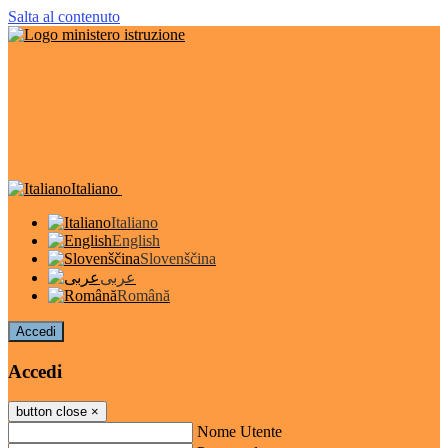
Salta al contenuto
Italiano
Italiano
English
Slovenščina
عربى
Română
Accedi
Accedi
button close
×
Nome Utente