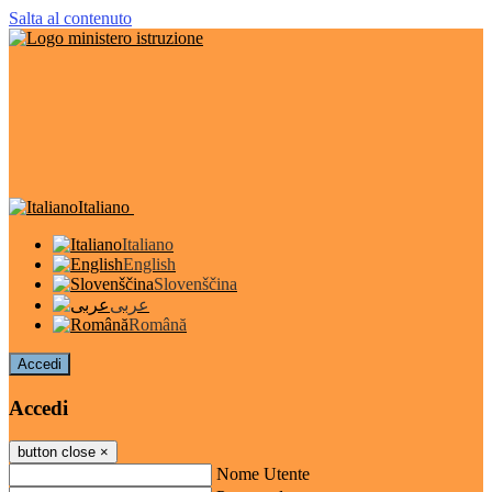
Salta al contenuto
Italiano
Italiano
English
Slovenščina
عربى
Română
Accedi
Accedi
button close
×
Nome Utente