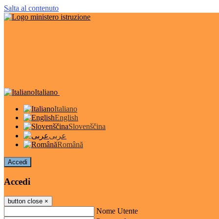
Salta al contenuto
Italiano
Italiano
English
Slovenščina
عربى
Română
Accedi
Accedi
button close
×
Nome Utente