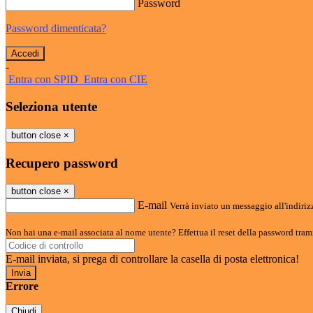
Password
Password dimenticata?
-
Entra con SPID
Entra con CIE
Seleziona utente
button close
×
Recupero password
button close
×
E-mail
Verrà inviato un messaggio all'indirizz
Non hai una e-mail associata al nome utente? Effettua il reset della password tram
E-mail inviata, si prega di controllare la casella di posta elettronica!
Errore
Chiudi