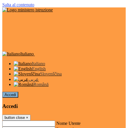
Salta al contenuto
Italiano
Italiano
English
Slovenščina
عربى
Română
Accedi
Accedi
button close
×
Nome Utente