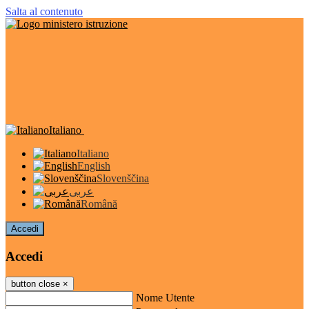
Salta al contenuto
Italiano
Italiano
English
Slovenščina
عربى
Română
Accedi
Accedi
button close
×
Nome Utente