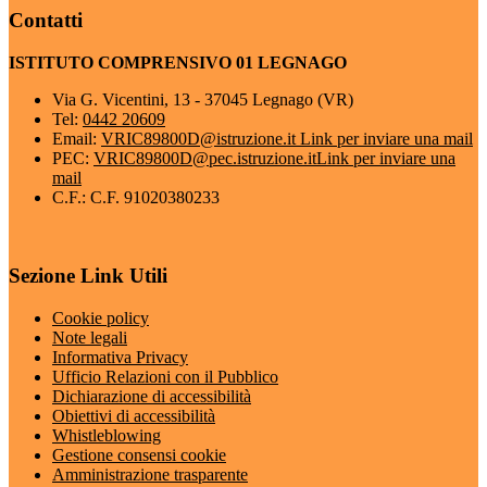
Contatti
ISTITUTO COMPRENSIVO 01 LEGNAGO
Via G. Vicentini, 13 - 37045 Legnago (VR)
Tel:
0442 20609
Email:
VRIC89800D@istruzione.it
Link per inviare una mail
PEC:
VRIC89800D@pec.istruzione.it
Link per inviare una
mail
C.F.: C.F. 91020380233
Sezione Link Utili
Cookie policy
Note legali
Informativa Privacy
Ufficio Relazioni con il Pubblico
Dichiarazione di accessibilità
Obiettivi di accessibilità
Whistleblowing
Gestione consensi cookie
Amministrazione trasparente