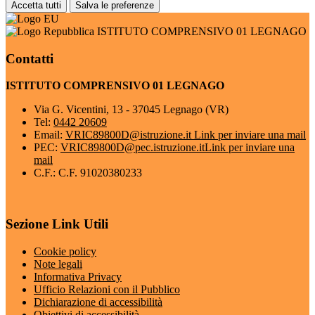
Accetta tutti
Salva le preferenze
ISTITUTO COMPRENSIVO 01 LEGNAGO
Contatti
ISTITUTO COMPRENSIVO 01 LEGNAGO
Via G. Vicentini, 13 - 37045 Legnago (VR)
Tel:
0442 20609
Email:
VRIC89800D@istruzione.it
Link per inviare una mail
PEC:
VRIC89800D@pec.istruzione.it
Link per inviare una
mail
C.F.: C.F. 91020380233
Sezione Link Utili
Cookie policy
Note legali
Informativa Privacy
Ufficio Relazioni con il Pubblico
Dichiarazione di accessibilità
Obiettivi di accessibilità