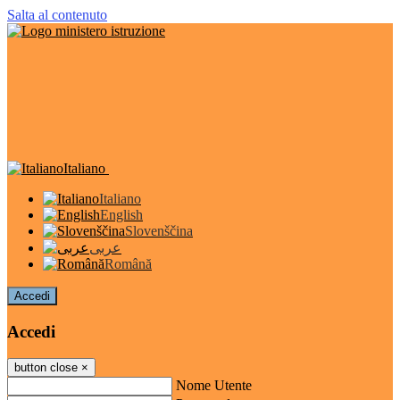
Salta al contenuto
Italiano
Italiano
English
Slovenščina
عربى
Română
Accedi
Accedi
button close
×
Nome Utente