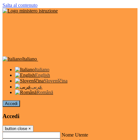
Salta al contenuto
Italiano
Italiano
English
Slovenščina
عربى
Română
Accedi
Accedi
button close
×
Nome Utente