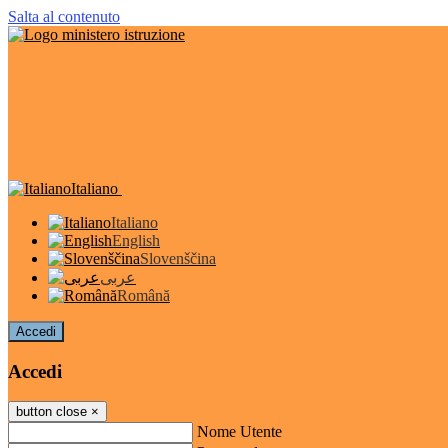
Salta al contenuto
Italiano
Italiano
English
Slovenščina
عربى
Română
Accedi
Accedi
button close
×
Nome Utente