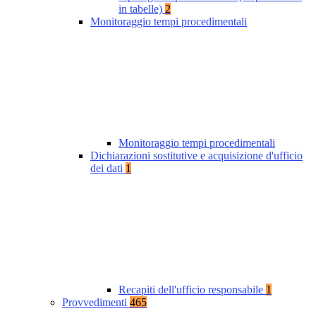
in tabelle)
2
Monitoraggio tempi procedimentali
Monitoraggio tempi procedimentali
Dichiarazioni sostitutive e acquisizione d'ufficio
dei dati
1
Recapiti dell'ufficio responsabile
1
Provvedimenti
465