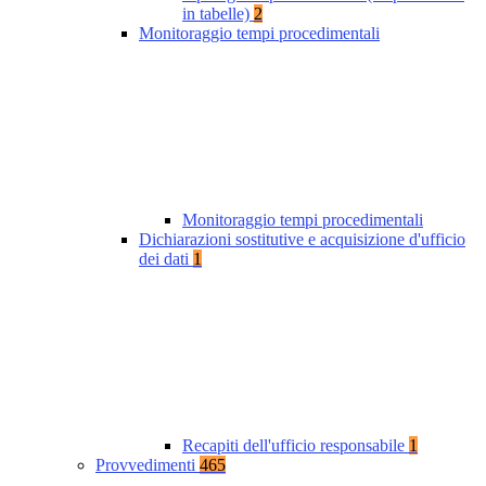
in tabelle)
2
Monitoraggio tempi procedimentali
Monitoraggio tempi procedimentali
Dichiarazioni sostitutive e acquisizione d'ufficio
dei dati
1
Recapiti dell'ufficio responsabile
1
Provvedimenti
465