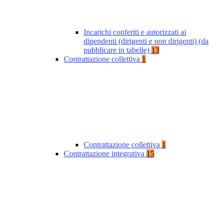
Incarichi conferiti e autorizzati ai
dipendenti (dirigenti e non dirigenti) (da
pubblicare in tabelle)
13
Contrattazione collettiva
1
Contrattazione collettiva
1
Contrattazione integrativa
15