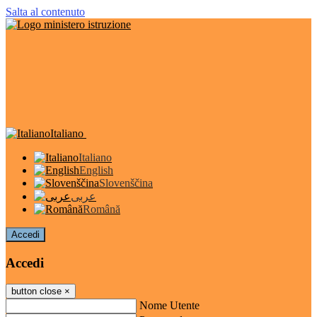
Salta al contenuto
Italiano
Italiano
English
Slovenščina
عربى
Română
Accedi
Accedi
button close
×
Nome Utente