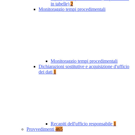
in tabelle)
2
Monitoraggio tempi procedimentali
Monitoraggio tempi procedimentali
Dichiarazioni sostitutive e acquisizione d'ufficio
dei dati
1
Recapiti dell'ufficio responsabile
1
Provvedimenti
465