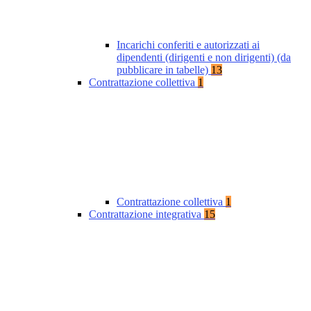
Incarichi conferiti e autorizzati ai
dipendenti (dirigenti e non dirigenti) (da
pubblicare in tabelle)
13
Contrattazione collettiva
1
Contrattazione collettiva
1
Contrattazione integrativa
15