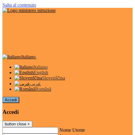
Salta al contenuto
Italiano
Italiano
English
Slovenščina
عربى
Română
Accedi
Accedi
button close
×
Nome Utente