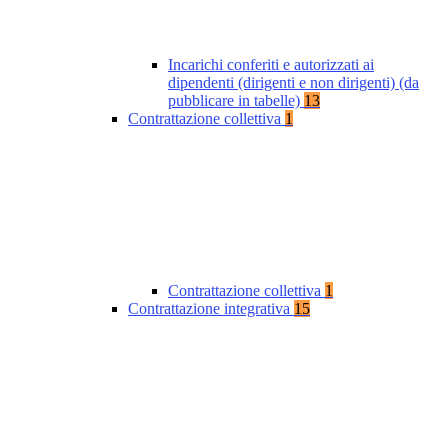
Incarichi conferiti e autorizzati ai
dipendenti (dirigenti e non dirigenti) (da
pubblicare in tabelle)
13
Contrattazione collettiva
1
Contrattazione collettiva
1
Contrattazione integrativa
15