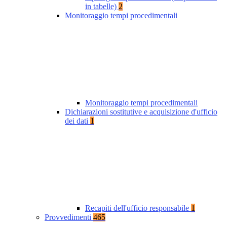
in tabelle)
2
Monitoraggio tempi procedimentali
Monitoraggio tempi procedimentali
Dichiarazioni sostitutive e acquisizione d'ufficio
dei dati
1
Recapiti dell'ufficio responsabile
1
Provvedimenti
465