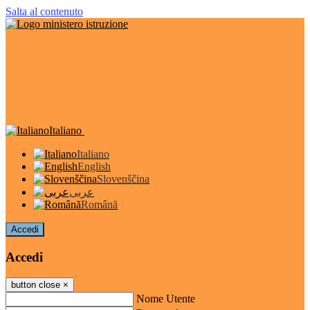
Salta al contenuto
Italiano
Italiano
English
Slovenščina
عربى
Română
Accedi
Accedi
button close
×
Nome Utente