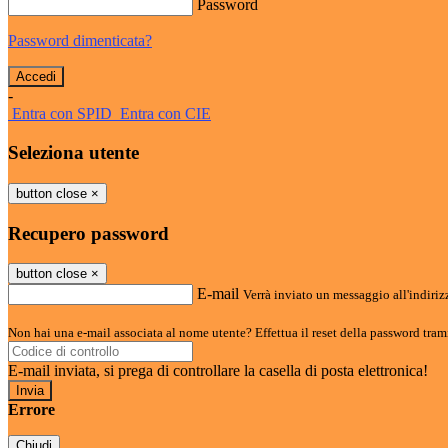
Password
Password dimenticata?
-
Entra con SPID
Entra con CIE
Seleziona utente
button close
×
Recupero password
button close
×
E-mail
Verrà inviato un messaggio all'indirizz
Non hai una e-mail associata al nome utente? Effettua il reset della password tram
E-mail inviata, si prega di controllare la casella di posta elettronica!
Errore
Chiudi