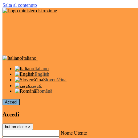
Salta al contenuto
Italiano
Italiano
English
Slovenščina
عربى
Română
Accedi
Accedi
button close
×
Nome Utente