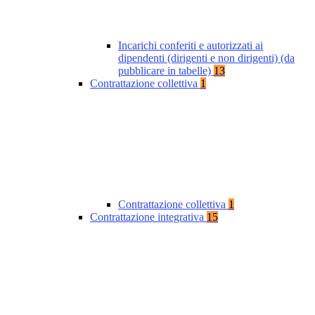
Incarichi conferiti e autorizzati ai
dipendenti (dirigenti e non dirigenti) (da
pubblicare in tabelle)
13
Contrattazione collettiva
1
Contrattazione collettiva
1
Contrattazione integrativa
15