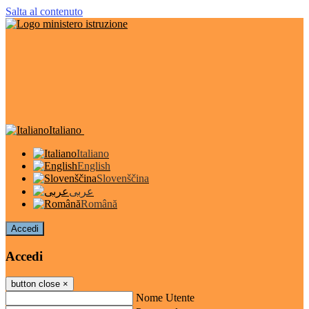
Salta al contenuto
Italiano
Italiano
English
Slovenščina
عربى
Română
Accedi
Accedi
button close
×
Nome Utente