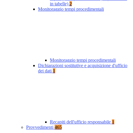
in tabelle)
2
Monitoraggio tempi procedimentali
Monitoraggio tempi procedimentali
Dichiarazioni sostitutive e acquisizione d'ufficio
dei dati
1
Recapiti dell'ufficio responsabile
1
Provvedimenti
465