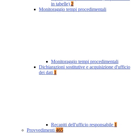
in tabelle)
2
Monitoraggio tempi procedimentali
Monitoraggio tempi procedimentali
Dichiarazioni sostitutive e acquisizione d'ufficio
dei dati
1
Recapiti dell'ufficio responsabile
1
Provvedimenti
465