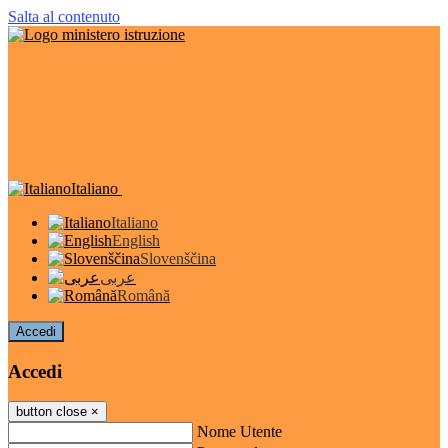
Salta al contenuto
Italiano
Italiano
English
Slovenščina
عربى
Română
Accedi
Accedi
button close
×
Nome Utente