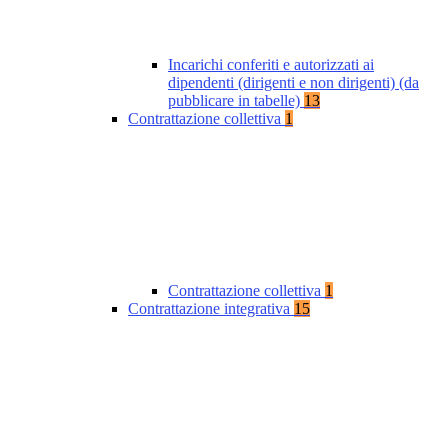
Incarichi conferiti e autorizzati ai
dipendenti (dirigenti e non dirigenti) (da
pubblicare in tabelle)
13
Contrattazione collettiva
1
Contrattazione collettiva
1
Contrattazione integrativa
15