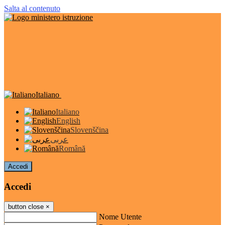
Salta al contenuto
Italiano
Italiano
English
Slovenščina
عربى
Română
Accedi
Accedi
button close
×
Nome Utente