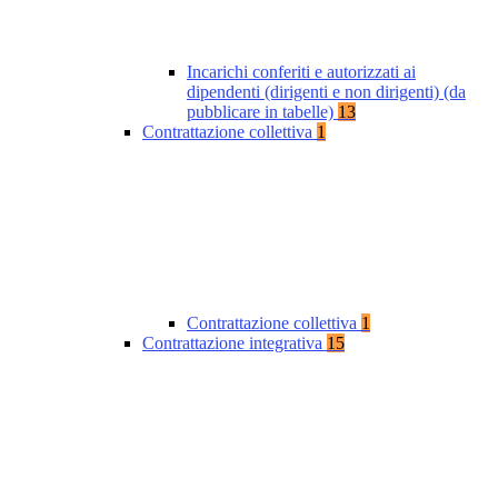
Incarichi conferiti e autorizzati ai
dipendenti (dirigenti e non dirigenti) (da
pubblicare in tabelle)
13
Contrattazione collettiva
1
Contrattazione collettiva
1
Contrattazione integrativa
15