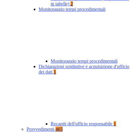
in tabelle)
2
Monitoraggio tempi procedimentali
Monitoraggio tempi procedimentali
Dichiarazioni sostitutive e acquisizione d'ufficio
dei dati
1
Recapiti dell'ufficio responsabile
1
Provvedimenti
465