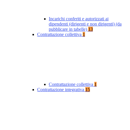
Incarichi conferiti e autorizzati ai
dipendenti (dirigenti e non dirigenti) (da
pubblicare in tabelle)
13
Contrattazione collettiva
1
Contrattazione collettiva
1
Contrattazione integrativa
15