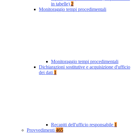
in tabelle)
2
Monitoraggio tempi procedimentali
Monitoraggio tempi procedimentali
Dichiarazioni sostitutive e acquisizione d'ufficio
dei dati
1
Recapiti dell'ufficio responsabile
1
Provvedimenti
465