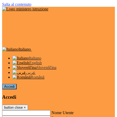
Salta al contenuto
Italiano
Italiano
English
Slovenščina
عربى
Română
Accedi
Accedi
button close
×
Nome Utente