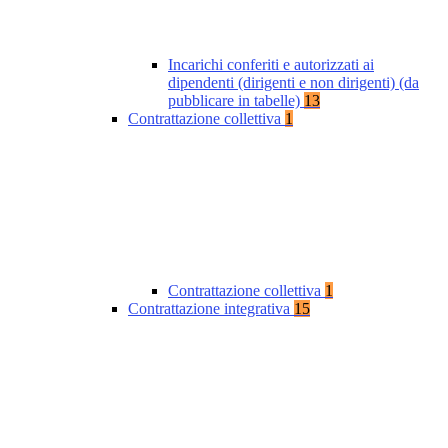
Incarichi conferiti e autorizzati ai
dipendenti (dirigenti e non dirigenti) (da
pubblicare in tabelle)
13
Contrattazione collettiva
1
Contrattazione collettiva
1
Contrattazione integrativa
15