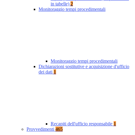
in tabelle)
2
Monitoraggio tempi procedimentali
Monitoraggio tempi procedimentali
Dichiarazioni sostitutive e acquisizione d'ufficio
dei dati
1
Recapiti dell'ufficio responsabile
1
Provvedimenti
465