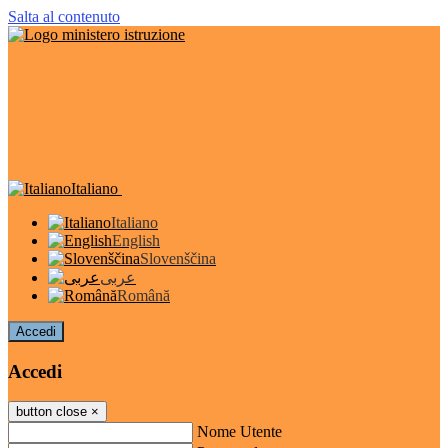
Salta al contenuto
Italiano
Italiano
English
Slovenščina
عربى
Română
Accedi
Accedi
button close
×
Nome Utente