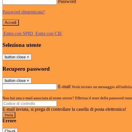
Password
Password dimenticata?
-
Entra con SPID
Entra con CIE
Seleziona utente
button close
×
Recupero password
button close
×
E-mail
Verrà inviato un messaggio all'indirizz
Non hai una e-mail associata al nome utente? Effettua il reset della password tram
E-mail inviata, si prega di controllare la casella di posta elettronica!
Errore
Chiudi