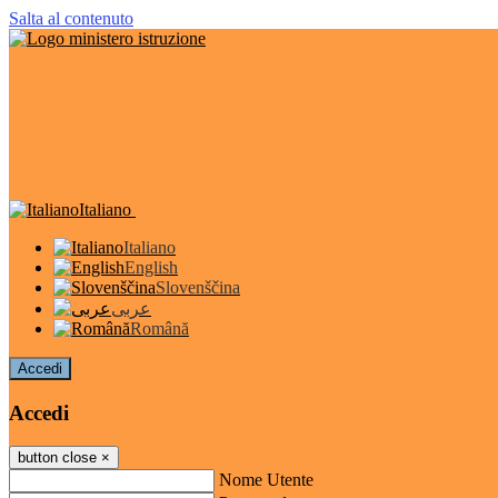
Salta al contenuto
Italiano
Italiano
English
Slovenščina
عربى
Română
Accedi
Accedi
button close
×
Nome Utente