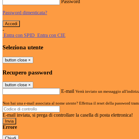
Password
Password dimenticata?
-
Entra con SPID
Entra con CIE
Seleziona utente
button close
×
Recupero password
button close
×
E-mail
Verrà inviato un messaggio all'indirizz
Non hai una e-mail associata al nome utente? Effettua il reset della password tram
E-mail inviata, si prega di controllare la casella di posta elettronica!
Errore
Chiudi