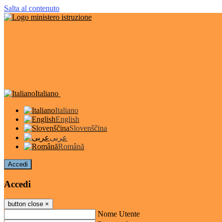
Salta al contenuto
Italiano
Italiano
English
Slovenščina
عربى
Română
Accedi
Accedi
button close
×
Nome Utente