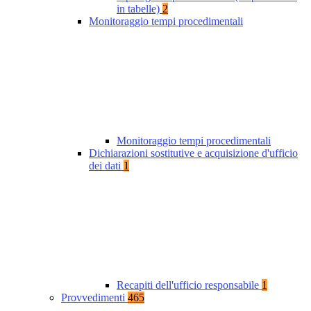
in tabelle)
2
Monitoraggio tempi procedimentali
Monitoraggio tempi procedimentali
Dichiarazioni sostitutive e acquisizione d'ufficio
dei dati
1
Recapiti dell'ufficio responsabile
1
Provvedimenti
465