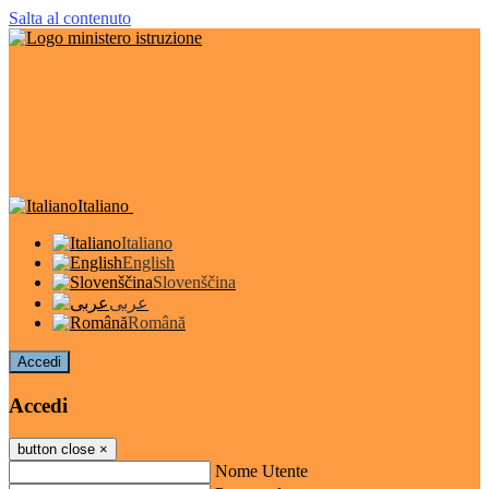
Salta al contenuto
Italiano
Italiano
English
Slovenščina
عربى
Română
Accedi
Accedi
button close
×
Nome Utente