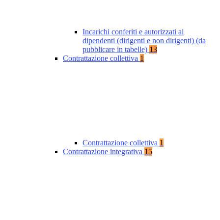
Incarichi conferiti e autorizzati ai
dipendenti (dirigenti e non dirigenti) (da
pubblicare in tabelle)
13
Contrattazione collettiva
1
Contrattazione collettiva
1
Contrattazione integrativa
15