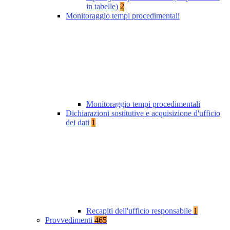
in tabelle)
2
Monitoraggio tempi procedimentali
Monitoraggio tempi procedimentali
Dichiarazioni sostitutive e acquisizione d'ufficio
dei dati
1
Recapiti dell'ufficio responsabile
1
Provvedimenti
465