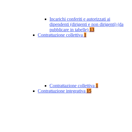
Incarichi conferiti e autorizzati ai
dipendenti (dirigenti e non dirigenti) (da
pubblicare in tabelle)
13
Contrattazione collettiva
1
Contrattazione collettiva
1
Contrattazione integrativa
15