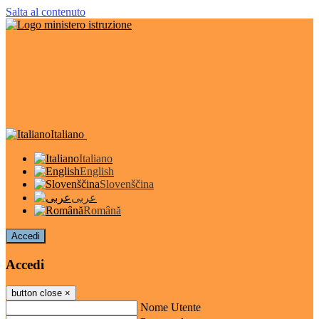
Salta al contenuto
Italiano
Italiano
English
Slovenščina
عربى
Română
Accedi
Accedi
button close
×
Nome Utente