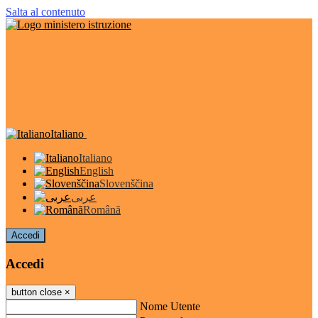
Salta al contenuto
Italiano
Italiano
English
Slovenščina
عربى
Română
Accedi
Accedi
button close
×
Nome Utente