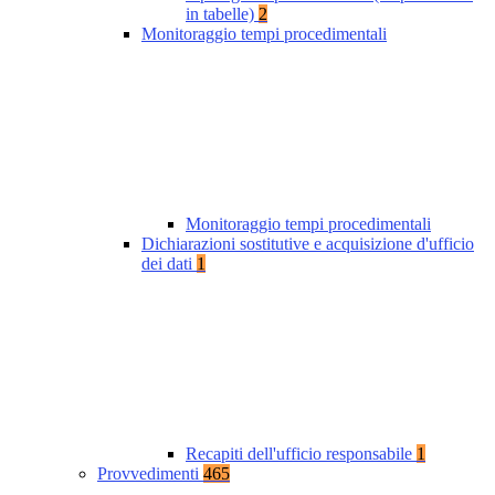
in tabelle)
2
Monitoraggio tempi procedimentali
Monitoraggio tempi procedimentali
Dichiarazioni sostitutive e acquisizione d'ufficio
dei dati
1
Recapiti dell'ufficio responsabile
1
Provvedimenti
465