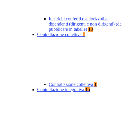
Incarichi conferiti e autorizzati ai
dipendenti (dirigenti e non dirigenti) (da
pubblicare in tabelle)
13
Contrattazione collettiva
1
Contrattazione collettiva
1
Contrattazione integrativa
15