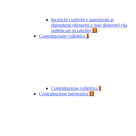
Incarichi conferiti e autorizzati ai
dipendenti (dirigenti e non dirigenti) (da
pubblicare in tabelle)
13
Contrattazione collettiva
1
Contrattazione collettiva
1
Contrattazione integrativa
15