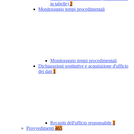
in tabelle)
2
Monitoraggio tempi procedimentali
Monitoraggio tempi procedimentali
Dichiarazioni sostitutive e acquisizione d'ufficio
dei dati
1
Recapiti dell'ufficio responsabile
1
Provvedimenti
465