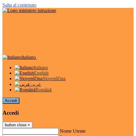
Salta al contenuto
Italiano
Italiano
English
Slovenščina
عربى
Română
Accedi
Accedi
button close
×
Nome Utente