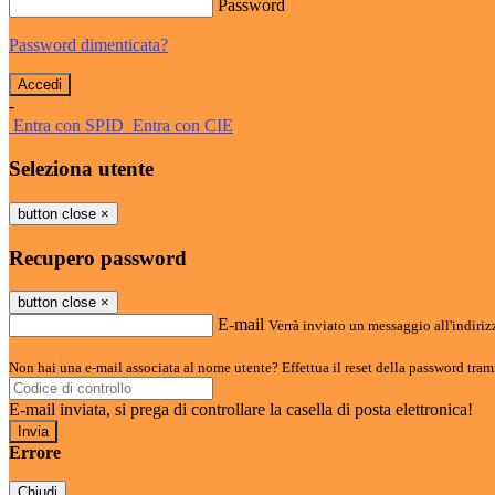
Password
Password dimenticata?
-
Entra con SPID
Entra con CIE
Seleziona utente
button close
×
Recupero password
button close
×
E-mail
Verrà inviato un messaggio all'indirizz
Non hai una e-mail associata al nome utente? Effettua il reset della password tram
E-mail inviata, si prega di controllare la casella di posta elettronica!
Errore
Chiudi