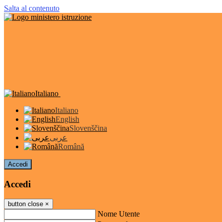
Salta al contenuto
Italiano
Italiano
English
Slovenščina
عربى
Română
Accedi
Accedi
button close
×
Nome Utente