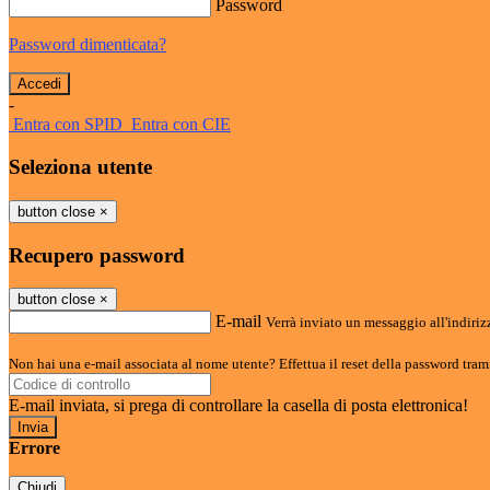
Password
Password dimenticata?
-
Entra con SPID
Entra con CIE
Seleziona utente
button close
×
Recupero password
button close
×
E-mail
Verrà inviato un messaggio all'indirizz
Non hai una e-mail associata al nome utente? Effettua il reset della password tram
E-mail inviata, si prega di controllare la casella di posta elettronica!
Errore
Chiudi