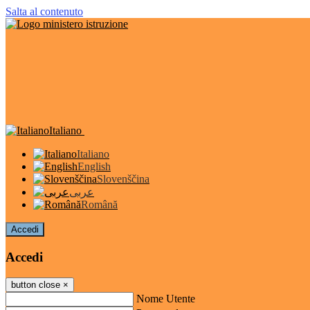
Salta al contenuto
Italiano
Italiano
English
Slovenščina
عربى
Română
Accedi
Accedi
button close
×
Nome Utente