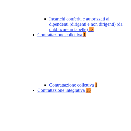
Incarichi conferiti e autorizzati ai
dipendenti (dirigenti e non dirigenti) (da
pubblicare in tabelle)
13
Contrattazione collettiva
1
Contrattazione collettiva
1
Contrattazione integrativa
15