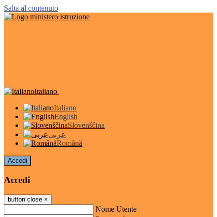
Salta al contenuto
Italiano
Italiano
English
Slovenščina
عربى
Română
Accedi
Accedi
button close
×
Nome Utente