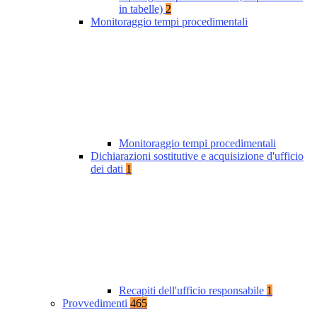
in tabelle)
2
Monitoraggio tempi procedimentali
Monitoraggio tempi procedimentali
Dichiarazioni sostitutive e acquisizione d'ufficio
dei dati
1
Recapiti dell'ufficio responsabile
1
Provvedimenti
465