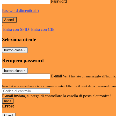
Password
Password dimenticata?
-
Entra con SPID
Entra con CIE
Seleziona utente
button close
×
Recupero password
button close
×
E-mail
Verrà inviato un messaggio all'indirizz
Non hai una e-mail associata al nome utente? Effettua il reset della password tram
E-mail inviata, si prega di controllare la casella di posta elettronica!
Errore
Chiudi