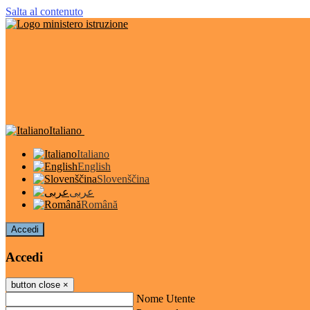
Salta al contenuto
Italiano
Italiano
English
Slovenščina
عربى
Română
Accedi
Accedi
button close
×
Nome Utente