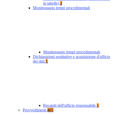
in tabelle)
2
Monitoraggio tempi procedimentali
Monitoraggio tempi procedimentali
Dichiarazioni sostitutive e acquisizione d'ufficio
dei dati
1
Recapiti dell'ufficio responsabile
1
Provvedimenti
465