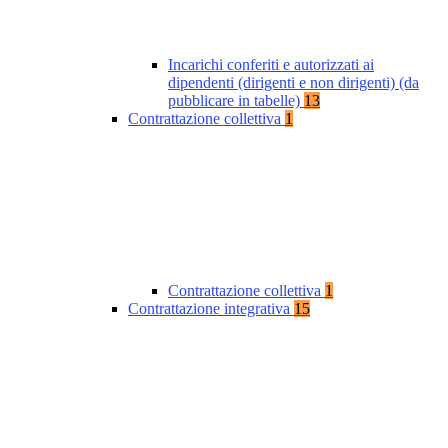
Incarichi conferiti e autorizzati ai
dipendenti (dirigenti e non dirigenti) (da
pubblicare in tabelle)
13
Contrattazione collettiva
1
Contrattazione collettiva
1
Contrattazione integrativa
15