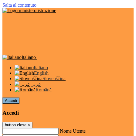
Salta al contenuto
Italiano
Italiano
English
Slovenščina
عربى
Română
Accedi
Accedi
button close
×
Nome Utente