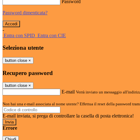
Password
Password dimenticata?
-
Entra con SPID
Entra con CIE
Seleziona utente
button close
×
Recupero password
button close
×
E-mail
Verrà inviato un messaggio all'indirizz
Non hai una e-mail associata al nome utente? Effettua il reset della password tram
E-mail inviata, si prega di controllare la casella di posta elettronica!
Errore
Chiudi