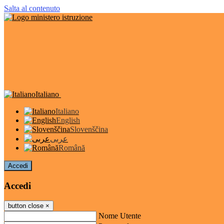
Salta al contenuto
Italiano
Italiano
English
Slovenščina
عربى
Română
Accedi
Accedi
button close
×
Nome Utente