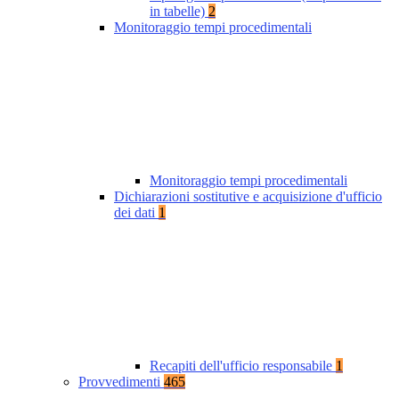
in tabelle)
2
Monitoraggio tempi procedimentali
Monitoraggio tempi procedimentali
Dichiarazioni sostitutive e acquisizione d'ufficio
dei dati
1
Recapiti dell'ufficio responsabile
1
Provvedimenti
465