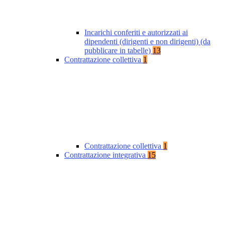
Incarichi conferiti e autorizzati ai
dipendenti (dirigenti e non dirigenti) (da
pubblicare in tabelle)
13
Contrattazione collettiva
1
Contrattazione collettiva
1
Contrattazione integrativa
15