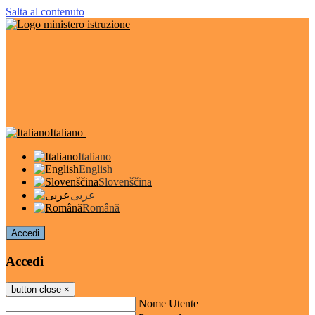
Salta al contenuto
Italiano
Italiano
English
Slovenščina
عربى
Română
Accedi
Accedi
button close
×
Nome Utente