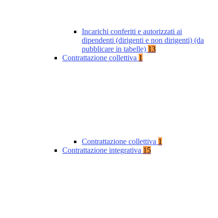
Incarichi conferiti e autorizzati ai
dipendenti (dirigenti e non dirigenti) (da
pubblicare in tabelle)
13
Contrattazione collettiva
1
Contrattazione collettiva
1
Contrattazione integrativa
15