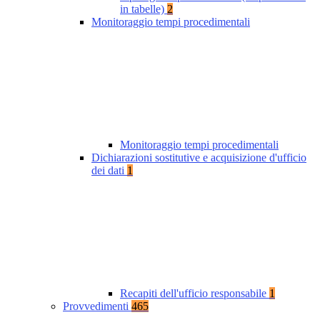
in tabelle)
2
Monitoraggio tempi procedimentali
Monitoraggio tempi procedimentali
Dichiarazioni sostitutive e acquisizione d'ufficio
dei dati
1
Recapiti dell'ufficio responsabile
1
Provvedimenti
465