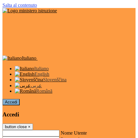
Salta al contenuto
Italiano
Italiano
English
Slovenščina
عربى
Română
Accedi
Accedi
button close
×
Nome Utente