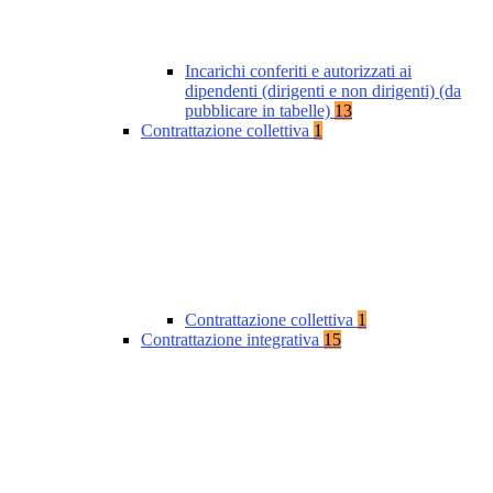
Incarichi conferiti e autorizzati ai
dipendenti (dirigenti e non dirigenti) (da
pubblicare in tabelle)
13
Contrattazione collettiva
1
Contrattazione collettiva
1
Contrattazione integrativa
15