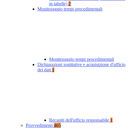
in tabelle)
2
Monitoraggio tempi procedimentali
Monitoraggio tempi procedimentali
Dichiarazioni sostitutive e acquisizione d'ufficio
dei dati
1
Recapiti dell'ufficio responsabile
1
Provvedimenti
465