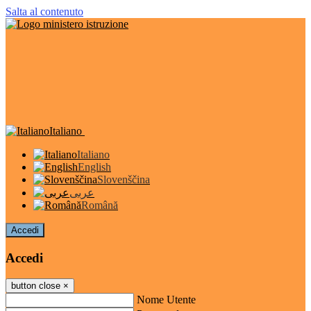
Salta al contenuto
Italiano
Italiano
English
Slovenščina
عربى
Română
Accedi
Accedi
button close
×
Nome Utente