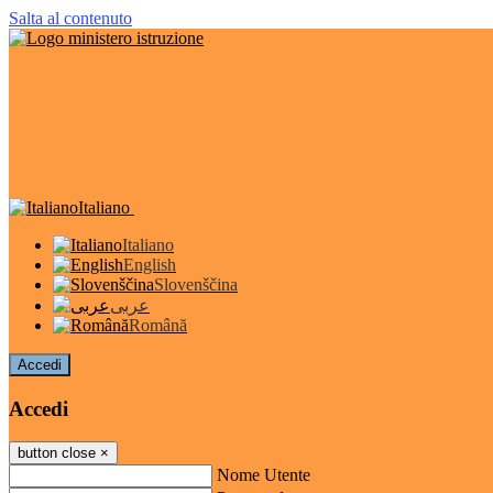
Salta al contenuto
Italiano
Italiano
English
Slovenščina
عربى
Română
Accedi
Accedi
button close
×
Nome Utente