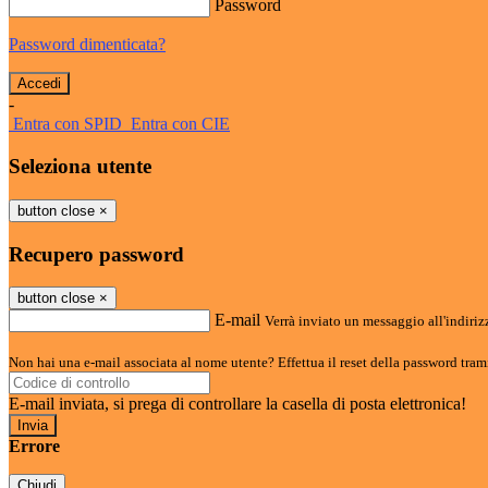
Password
Password dimenticata?
-
Entra con SPID
Entra con CIE
Seleziona utente
button close
×
Recupero password
button close
×
E-mail
Verrà inviato un messaggio all'indirizz
Non hai una e-mail associata al nome utente? Effettua il reset della password tram
E-mail inviata, si prega di controllare la casella di posta elettronica!
Errore
Chiudi