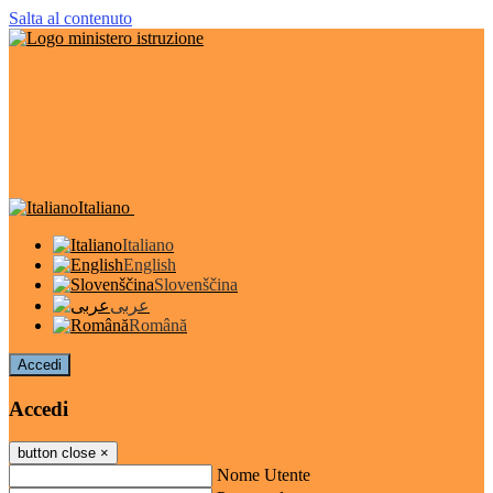
Salta al contenuto
Italiano
Italiano
English
Slovenščina
عربى
Română
Accedi
Accedi
button close
×
Nome Utente