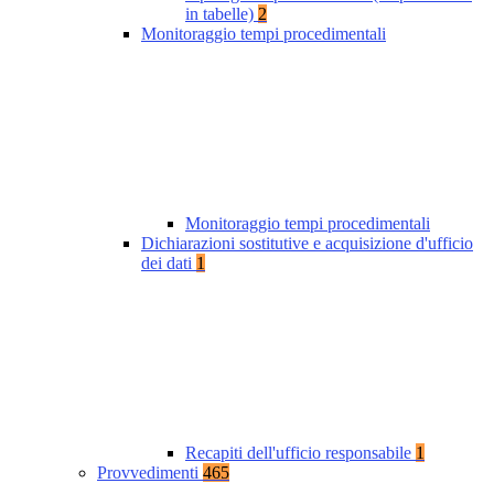
in tabelle)
2
Monitoraggio tempi procedimentali
Monitoraggio tempi procedimentali
Dichiarazioni sostitutive e acquisizione d'ufficio
dei dati
1
Recapiti dell'ufficio responsabile
1
Provvedimenti
465