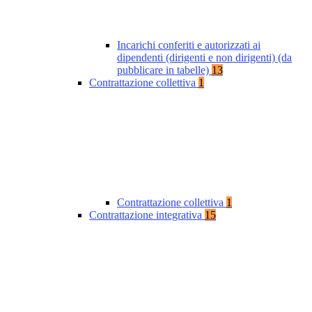
Incarichi conferiti e autorizzati ai
dipendenti (dirigenti e non dirigenti) (da
pubblicare in tabelle)
13
Contrattazione collettiva
1
Contrattazione collettiva
1
Contrattazione integrativa
15