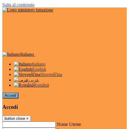
Salta al contenuto
Italiano
Italiano
English
Slovenščina
عربى
Română
Accedi
Accedi
button close
×
Nome Utente