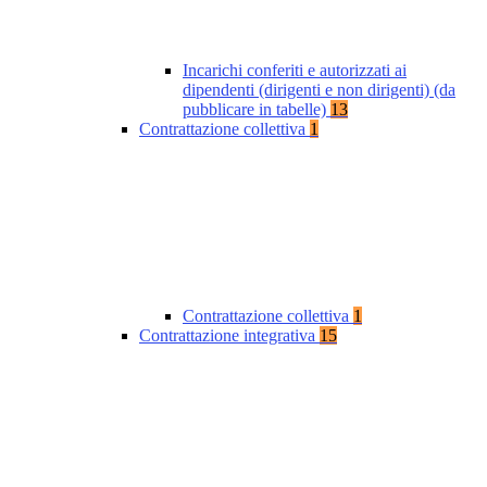
Incarichi conferiti e autorizzati ai
dipendenti (dirigenti e non dirigenti) (da
pubblicare in tabelle)
13
Contrattazione collettiva
1
Contrattazione collettiva
1
Contrattazione integrativa
15