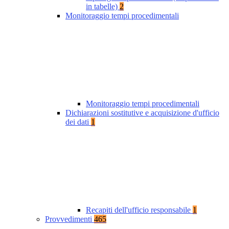
in tabelle)
2
Monitoraggio tempi procedimentali
Monitoraggio tempi procedimentali
Dichiarazioni sostitutive e acquisizione d'ufficio
dei dati
1
Recapiti dell'ufficio responsabile
1
Provvedimenti
465