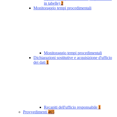
in tabelle)
2
Monitoraggio tempi procedimentali
Monitoraggio tempi procedimentali
Dichiarazioni sostitutive e acquisizione d'ufficio
dei dati
1
Recapiti dell'ufficio responsabile
1
Provvedimenti
465