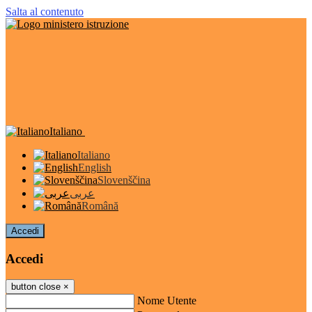
Salta al contenuto
Italiano
Italiano
English
Slovenščina
عربى
Română
Accedi
Accedi
button close
×
Nome Utente