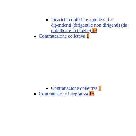
Incarichi conferiti e autorizzati ai
dipendenti (dirigenti e non dirigenti) (da
pubblicare in tabelle)
13
Contrattazione collettiva
1
Contrattazione collettiva
1
Contrattazione integrativa
15