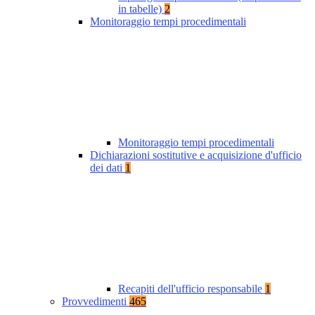
in tabelle)
2
Monitoraggio tempi procedimentali
Monitoraggio tempi procedimentali
Dichiarazioni sostitutive e acquisizione d'ufficio
dei dati
1
Recapiti dell'ufficio responsabile
1
Provvedimenti
465