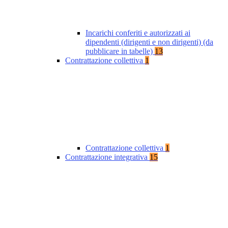
Incarichi conferiti e autorizzati ai
dipendenti (dirigenti e non dirigenti) (da
pubblicare in tabelle)
13
Contrattazione collettiva
1
Contrattazione collettiva
1
Contrattazione integrativa
15