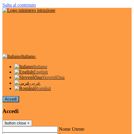
Salta al contenuto
Italiano
Italiano
English
Slovenščina
عربى
Română
Accedi
Accedi
button close
×
Nome Utente