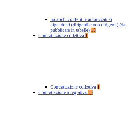
Incarichi conferiti e autorizzati ai
dipendenti (dirigenti e non dirigenti) (da
pubblicare in tabelle)
13
Contrattazione collettiva
1
Contrattazione collettiva
1
Contrattazione integrativa
15