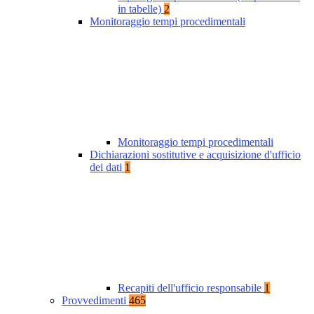
in tabelle)
2
Monitoraggio tempi procedimentali
Monitoraggio tempi procedimentali
Dichiarazioni sostitutive e acquisizione d'ufficio
dei dati
1
Recapiti dell'ufficio responsabile
1
Provvedimenti
465