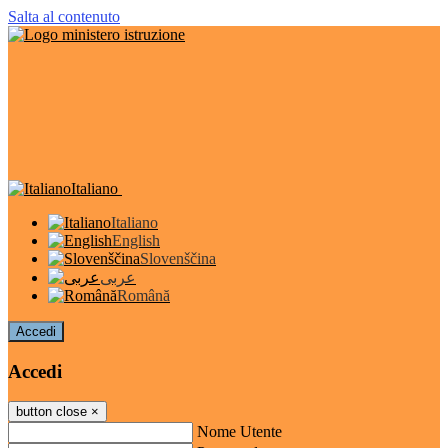
Salta al contenuto
Italiano
Italiano
English
Slovenščina
عربى
Română
Accedi
Accedi
button close
×
Nome Utente