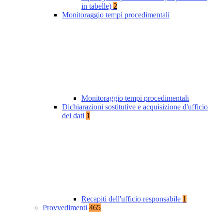
in tabelle)
2
Monitoraggio tempi procedimentali
Monitoraggio tempi procedimentali
Dichiarazioni sostitutive e acquisizione d'ufficio
dei dati
1
Recapiti dell'ufficio responsabile
1
Provvedimenti
465