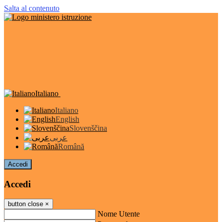
Salta al contenuto
Italiano
Italiano
English
Slovenščina
عربى
Română
Accedi
Accedi
button close
×
Nome Utente