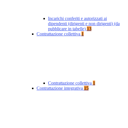
Incarichi conferiti e autorizzati ai
dipendenti (dirigenti e non dirigenti) (da
pubblicare in tabelle)
13
Contrattazione collettiva
1
Contrattazione collettiva
1
Contrattazione integrativa
15