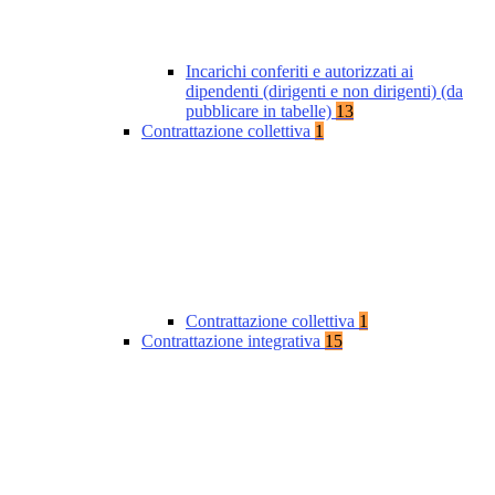
Incarichi conferiti e autorizzati ai
dipendenti (dirigenti e non dirigenti) (da
pubblicare in tabelle)
13
Contrattazione collettiva
1
Contrattazione collettiva
1
Contrattazione integrativa
15