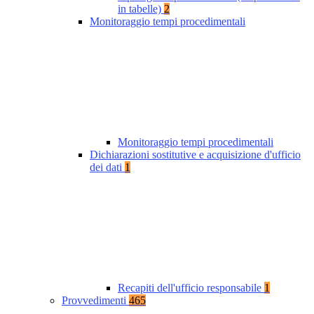
in tabelle)
2
Monitoraggio tempi procedimentali
Monitoraggio tempi procedimentali
Dichiarazioni sostitutive e acquisizione d'ufficio
dei dati
1
Recapiti dell'ufficio responsabile
1
Provvedimenti
465