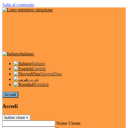
Salta al contenuto
Italiano
Italiano
English
Slovenščina
عربى
Română
Accedi
Accedi
button close
×
Nome Utente