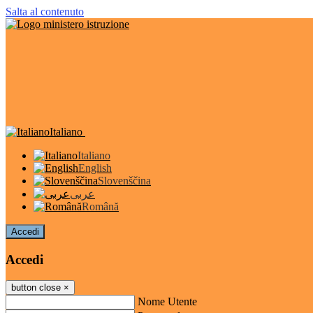
Salta al contenuto
Italiano
Italiano
English
Slovenščina
عربى
Română
Accedi
Accedi
button close
×
Nome Utente