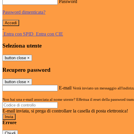
Password
Password dimenticata?
-
Entra con SPID
Entra con CIE
Seleziona utente
button close
×
Recupero password
button close
×
E-mail
Verrà inviato un messaggio all'indirizz
Non hai una e-mail associata al nome utente? Effettua il reset della password tram
E-mail inviata, si prega di controllare la casella di posta elettronica!
Errore
Chiudi